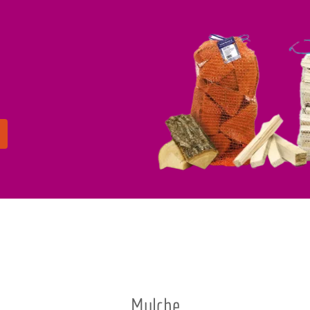
Kundenmitteilung zu versuchtem
Betrug
Achtung
hr geehrte Kunden,
r möchten Sie darüber
informieren
, dass wir in
Mulche
inerlei Form mit