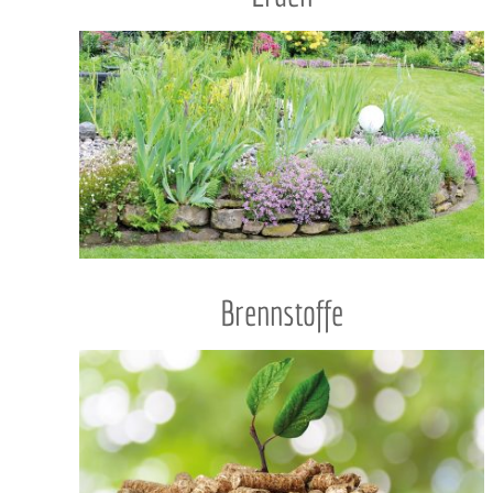
in
hi
un
Be
tä
Be
Brennstoffe
od
Fa
ge