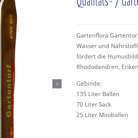
Qualitäts- / Gart
Gartenflora Gartentor
Kundenmitteilung zu versuchtem
Wasser und Nährstoffe
Betrug
fördert die Humusbild
Achtung
Rhododendren, Eriken
Gebinde:
135 Liter Ballen
70 Liter Sack
hr geehrte Kunden,
25 Liter Miniballen
r möchten Sie darüber
informieren
, dass wir in