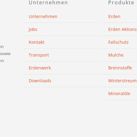
Unternehmen
Produkte
r örtlichen Polizei und bringen Sie dieses zur
Unternehmen
Erden
zeige.
Jobs
Erden Aktion
Kontakt
Fallschutz
in
 sowie
Transport
Mulche
nn
Erdenwerk
Brennstoffe
Downloads
Winterstreumi
Mineralöle