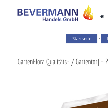
Zum
Inhalt
springen
Startseite
GartenFlora Qualitäts- / Gartentorf –