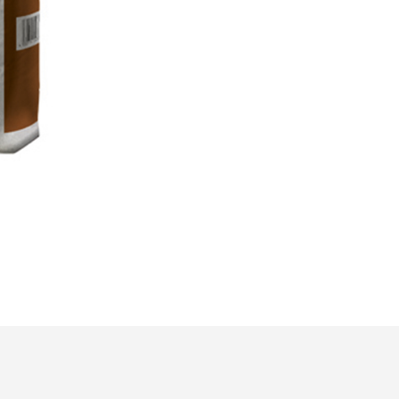
inerlei Form mit
 Verbindung stehen. Es ist möglich, dass es sich
erbei um eine
Betrugsmasche
handelt und wir mit
serem Firmennamen dort missbraucht werden.
i uns können Sie keinerlei Onlinebestellungen
tigen. Es werden nur telefonische oder schriftliche
stellungen per Mail an
info@bevermann-handel.d
er per Fax entgegengenommen.
lls Sie eine Bestellung über die Firma
tätigt haben, melden Sie sich bitte umgehend bei