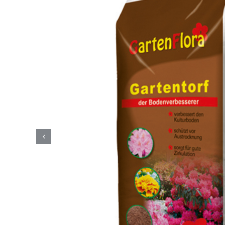
Se
wi