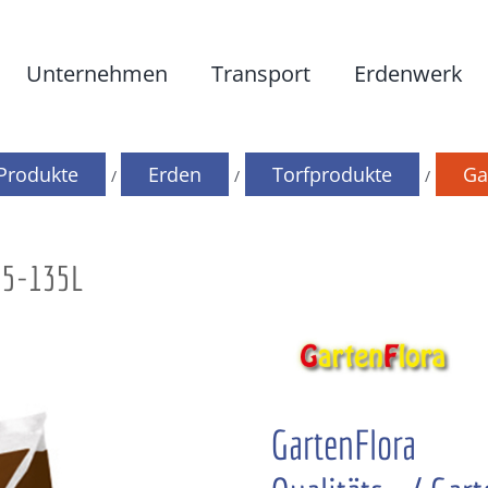
Unternehmen
Transport
Erdenwerk
Produkte
Erden
Torfprodukte
Ga
 25-135L
GartenFlora