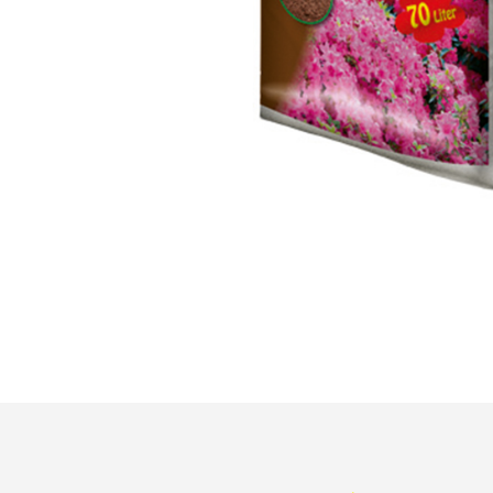
ke
in
hi
un
Be
tä
Be
od
Fa
ge